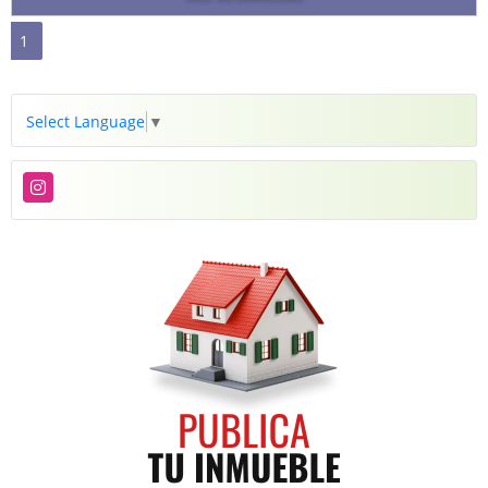
1
Select Language
▼
Instagram