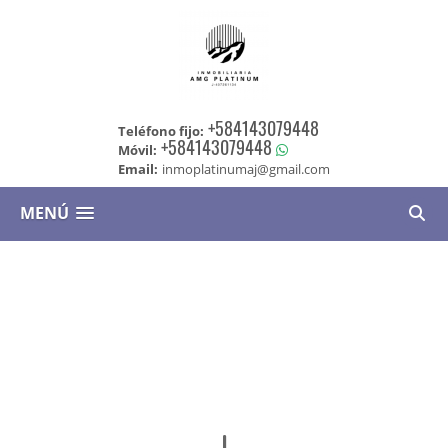
+584143079448
Teléfono fijo:
+584143079448
Móvil:
Email:
inmoplatinumaj@gmail.com
MENÚ