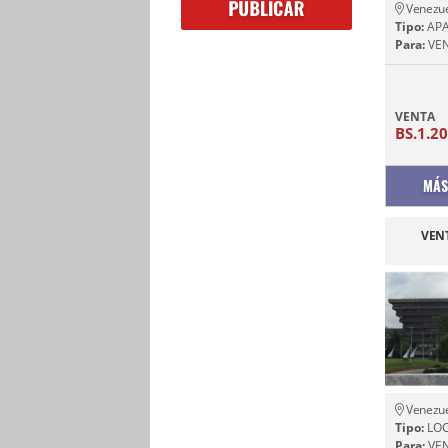
Venezu
Tipo:
AP
Para:
VE
VENTA
BS.1.2
MÁS
VEN
Venezu
Tipo:
LOC
Para:
VE