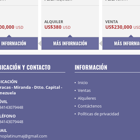
ALQUILER
VENTA
00,000
US$380
US$230,000
USD
USD
US
 INFORMACIÓN
MÁS INFORMACIÓN
MÁS INFORMA
BICACIÓN Y CONTACTO
INFORMACIÓN
ICACIÓN
Inicio
racas - Miranda - Dtto. Capital -
Ventas
nezuela
Alquileres
VIL
Contáctenos
84143079448
Políticas de privacidad
LÉFONO
84143079448
AIL
moplatinumaj@gmail.com