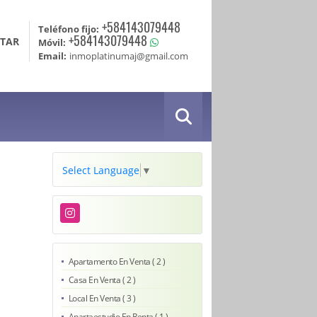
+584143079448
Teléfono fijo:
+584143079448
TAR
Móvil:
Email:
inmoplatinumaj@gmail.com
Select Language
▼
Instagram
Apartamento En Venta ( 2 )
Casa En Venta ( 2 )
Local En Venta ( 3 )
Apartaestudio En Renta ( 1 )