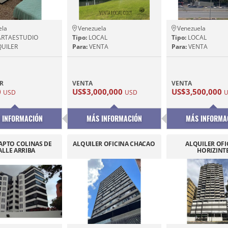
ela
Venezuela
Venezuela
RTAESTUDIO
Tipo:
LOCAL
Tipo:
LOCAL
UILER
Para:
VENTA
Para:
VENTA
R
VENTA
VENTA
0
US$3,000,000
US$3,500,000
USD
USD
U
 INFORMACIÓN
MÁS INFORMACIÓN
MÁS INFORMA
APTO COLINAS DE
ALQUILER OFICINA CHACAO
ALQUILER OFI
ALLE ARRIBA
HORIZINT