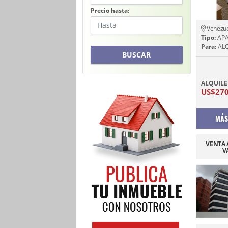
Precio hasta:
Venezu
Tipo:
APA
Para:
ALQ
BUSCAR
ALQUILE
US$27
MÁS
VENTA 
V