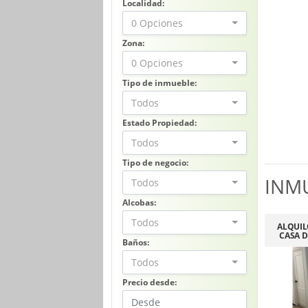
Localidad:
0 Opciones
Zona:
0 Opciones
Tipo de inmueble:
Todos
Estado Propiedad:
Todos
Tipo de negocio:
INM
Todos
Alcobas:
Todos
ALQUIL
CASA D
Baños:
Todos
Precio desde: