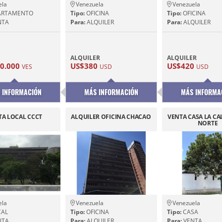
ela
Venezuela
Venezuela
ARTAMENTO
Tipo:
OFICINA
Tipo:
OFICINA
NTA
Para:
ALQUILER
Para:
ALQUILER
ALQUILER
ALQUILER
00.000
US$380
US$420
VES
USD
USD
 INFORMACIÓN
MÁS INFORMACIÓN
MÁS INFORMA
TA LOCAL CCCT
ALQUILER OFICINA CHACAO
VENTA CASA LA CA
NORTE
ela
Venezuela
Venezuela
AL
Tipo:
OFICINA
Tipo:
CASA
NTA
Para:
ALQUILER
Para:
VENTA