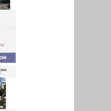
SD
CIÓN
CINA
E