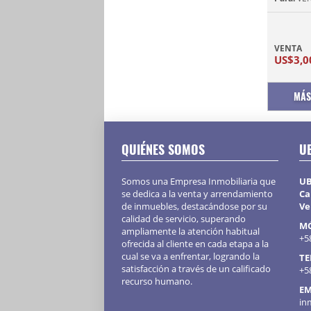
VENTA
US$3,0
MÁS
QUIÉNES SOMOS
U
Somos una Empresa Inmobiliaria que
UB
se dedica a la venta y arrendamiento
Ca
de inmuebles, destacándose por su
Ve
calidad de servicio, superando
MÓ
ampliamente la atención habitual
+5
ofrecida al cliente en cada etapa a la
cual se va a enfrentar, logrando la
TE
satisfacción a través de un calificado
+5
recurso humano.
EM
in